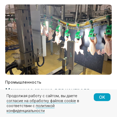
Промышленность
Машинное зрение для контроля
качества куриного мяса
Продолжая работу с сайтом, вы даете
OK
согласие на обработку файлов cookie
в
Система ML Sense автоматически с точностью 99%
соответствии с
политикой
конфиденциальности
выявляет дефекты куриных тушек на АО