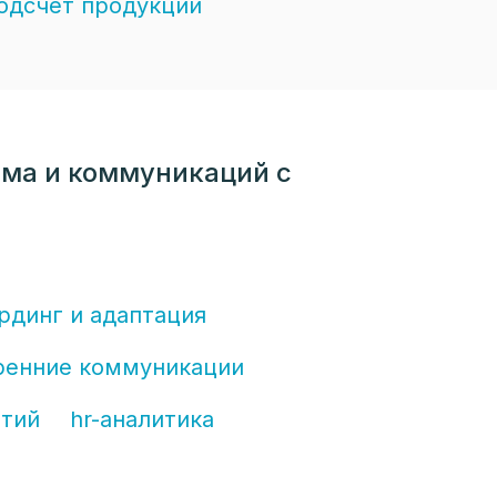
одсчет продукции
йма и коммуникаций с
рдинг и адаптация
ренние коммуникации
ятий
hr-аналитика