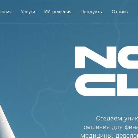
шения
Услуги
ИИ-решения
Продукты
Отзывы
Создаем уник
решения для фин
медицины, девело