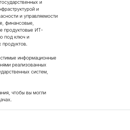
 государственных и
нфраструктурой и
асности и управляемости
е, финансовые,
же продуктовые ИТ-
ю под ключ и
х продуктов.
естимые информационные
тнями реализованных
ударственных систем,
ния, чтобы вы могли
ачах.