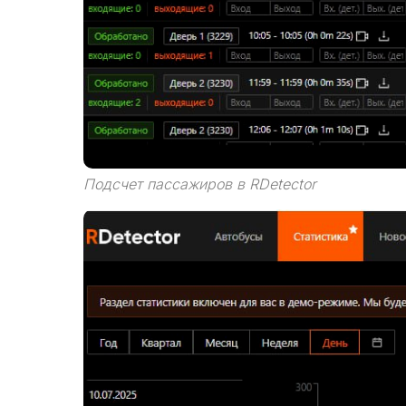
Подсчет пассажиров в RDetector