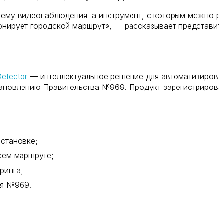
ему видеонаблюдения, а инструмент, с которым можно ра
ионирует городской маршрут», — рассказывает представ
etector
— интеллектуальное решение для автоматизиров
ановлению Правительства №969. Продукт зарегистриров
остановке;
сем маршруте;
ринга;
ия №969.