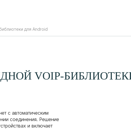
шения
Услуги
ИИ-решения
Продукты
Отзывы
библиотеки для Android
ИДНОЙ VOIP-БИБЛИОТЕК
нет с автоматическим
ении соединения. Решение
устройствах и включает